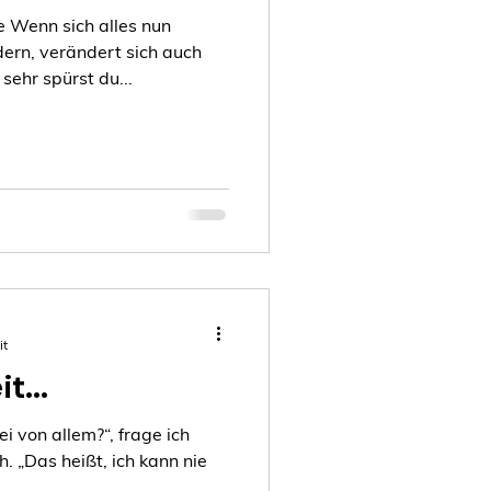
e Wenn sich alles nun
ern, verändert sich auch
ehr spürst du...
it
t...
i von allem?“, frage ich
h. „Das heißt, ich kann nie