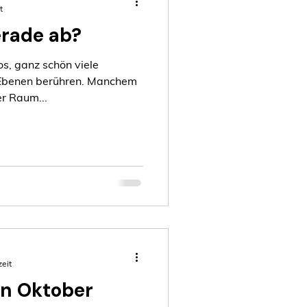
t
erade ab?
los, ganz schön viele
en Ebenen berühren. Manchem
r Raum...
zeit
n Oktober