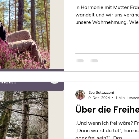
In Harmonie mit Mutter Erd
wandelt und wir uns veränd
unsere Wahrnehmung. Wie s
Eva Buttazzoni
9. Dez. 2024
1 Min. Leseze
Über die Freihei
„Und wenn ich frei wäre? Fre
„Dann wärst du tot“, höre ic
ganz frei sein?“ „Das...