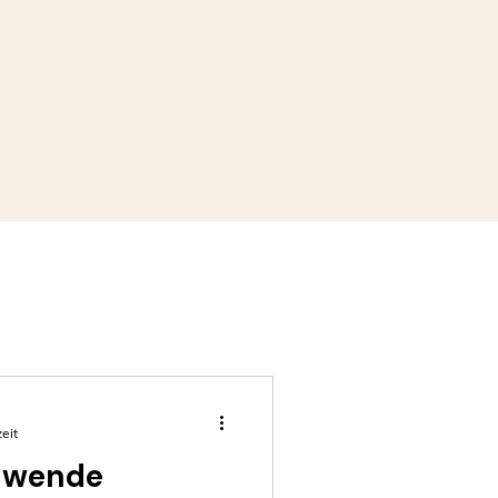
eit
enwende