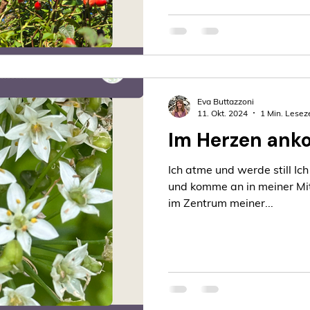
Eva Buttazzoni
11. Okt. 2024
1 Min. Leseze
Im Herzen an
Ich atme und werde still Ich b
und komme an in meiner Mitte. Ich bin in meiner
im Zentrum meiner...